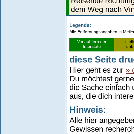
Reisende Richtung 
dem Weg nach Vini
Legende:
Alle Entfernungsangaben in Meile
Verlauf fern der
stel
Interstate
unbe
diese Seite dr
Hier geht es zur
» 
Du möchtest gerne
die Sache einfach
aus, die dich inter
Hinweis:
Alle hier angegeb
Gewissen recherchi