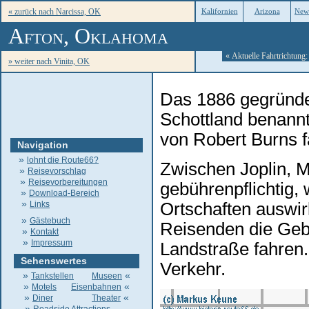
« zurück nach Narcissa, OK
Kalifornien
Arizona
New
Afton, Oklahoma
« Aktuelle Fahrtrichtung
» weiter nach Vinita, OK
Das 1886 gegründe
Schottland benann
von Robert Burns f
Navigation
»
lohnt die Route66?
Zwischen Joplin, M
»
Reisevorschlag
»
Reisevorbereitungen
gebührenpflichtig, 
»
Download-Bereich
»
Links
Ortschaften auswirk
»
Gästebuch
Reisenden die Geb
»
Kontakt
»
Impressum
Landstraße fahren
Sehenswertes
Verkehr.
»
«
Tankstellen
Museen
»
«
Motels
Eisenbahnen
»
«
Diner
Theater
»