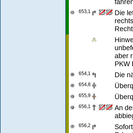
fahren
653,1
Die le
recht
Recht
Hinwe
unbef
aber 
PKW b
654,1
Die n
654,8
Überqu
655,9
Überq
656,1
An de
abbie
656,2
Sofor