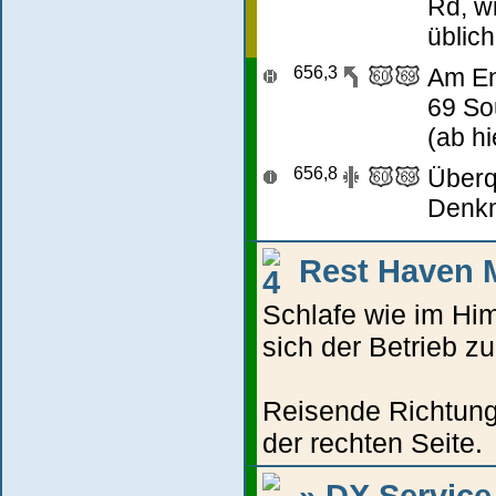
Rd, w
üblic
656,3
Am En
69 So
(ab hi
656,8
Überq
Denkm
Rest Haven 
Schlafe wie im Hi
sich der Betrieb zu
Reisende Richtung
der rechten Seite.
» DX Service 