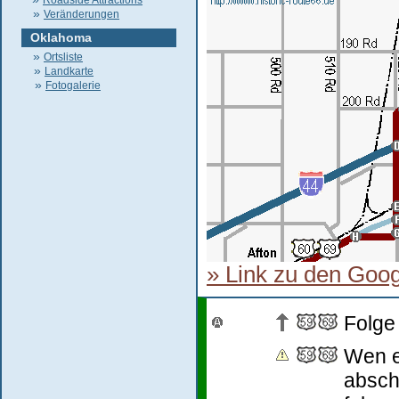
Roadside Attractions
»
Veränderungen
Oklahoma
»
Ortsliste
»
Landkarte
»
Fotogalerie
» Link zu den Goo
Folge
Wen e
absch