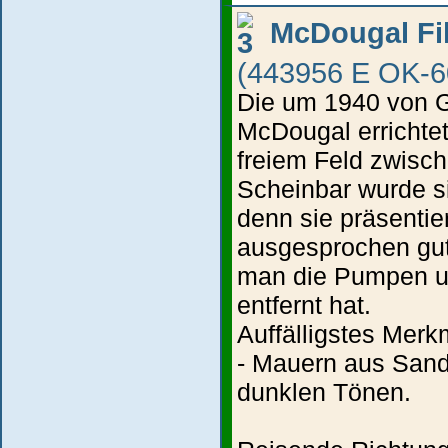
McDougal Fil
(443956 E OK-6
Die um 1940 von 
McDougal errichtete
freiem Feld zwisch
Scheinbar wurde sie
denn sie präsentie
ausgesprochen gu
man die Pumpen u
entfernt hat.
Auffälligstes Merkm
- Mauern aus Sands
dunklen Tönen.